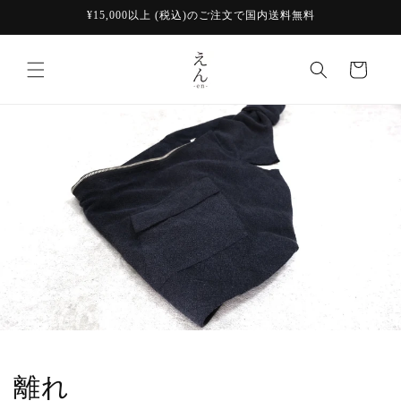
コンテ
¥15,000以上 (税込)のご注文で国内送料無料
ンツに
進む
カ
ー
ト
離れ