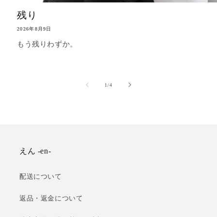
残り
2026年8月9日
もう残りわずか。
の
1
/
4
えん -en-
配送について
返品・返金について